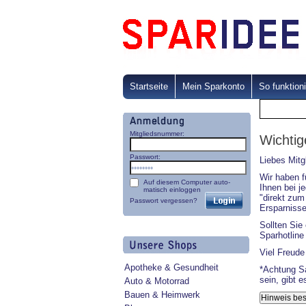
Startseite
Mein Sparkonto
So funktioni
Mitgliedsnummer:
Wichtig
Passwort:
Liebes Mitg
Wir haben f
Auf diesem Computer auto-
Ihnen bei j
matisch einloggen
"direkt zum
Passwort vergessen?
Ersparnisse
Sollten Sie
Sparhotlin
Viel Freude
Apotheke & Gesundheit
*Achtung Sa
sein, gibt 
Auto & Motorrad
Bauen & Heimwerk