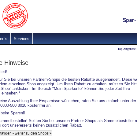
ert's
Services
Top Angebote:
K
e Hinweise
lied!
ür Sie bei unseren Partnern-Shops die besten Rabatte ausgehandelt. Diese w
edem einzelnen Shop angezeigt. Um Ihren Rabatt zu erhalten, müssen Sie bit
 Shop" anklicken. Im Bereich "Mein Sparkonto" können Sie jeder Zeit Ihre
 einsehen.*
 eine Auszahlung Ihrer Ersparnisse wünschen, rufen Sie uns einfach unter der
e
0800-500 8010
kostenfrei an.
 beim Sparen!!
mmelbesteller! Sollten Sie bei unseren Partner-Shops als Sammelbesteller reg
es dort unsererseits keinen zusätzlichen Rabatt.