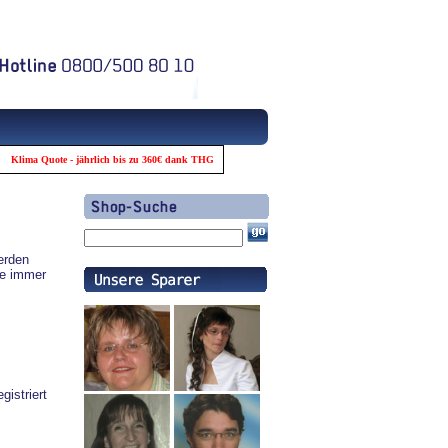
lima Quote - jährlich bis zu 360€ dank THG-Quote
wirkaufendeinzertifikat - bis zu 360€
erden
te immer
istriert