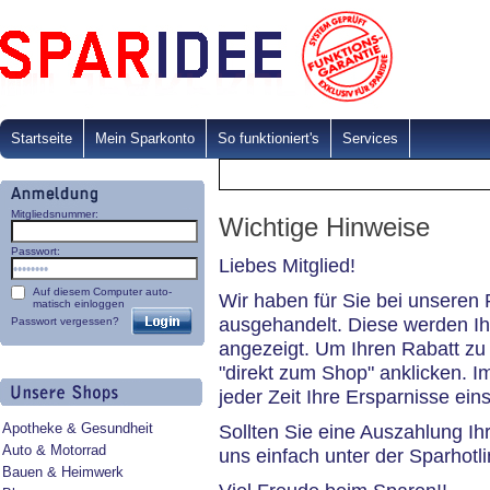
Startseite
Mein Sparkonto
So funktioniert's
Services
Mitgliedsnummer:
Wichtige Hinweise
Passwort:
Liebes Mitglied!
Auf diesem Computer auto-
Wir haben für Sie bei unseren
matisch einloggen
ausgehandelt. Diese werden I
Passwort vergessen?
angezeigt. Um Ihren Rabatt zu 
"direkt zum Shop" anklicken. 
jeder Zeit Ihre Ersparnisse ein
Apotheke & Gesundheit
Sollten Sie eine Auszahlung Ih
Auto & Motorrad
uns einfach unter der Sparhotl
Bauen & Heimwerk